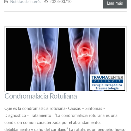
Noticias de interés
2023/03/10
Leer más
Condromalacia Rotuliana
Qué es la condromalacia rotuliana- Causas – Síntomas –
Diagnóstico - Tratamiento “La condromalacia rotuliana es una
condición común caracterizada por el ablandamiento,
debilitamiento y daño del cartílago” La rótula, es un pequeño hueso